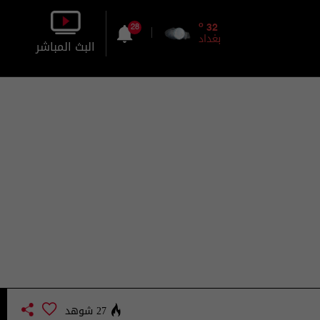
o
32
28
بغداد
البث المباشر
بالصورة
بالصوت
27 شوهد