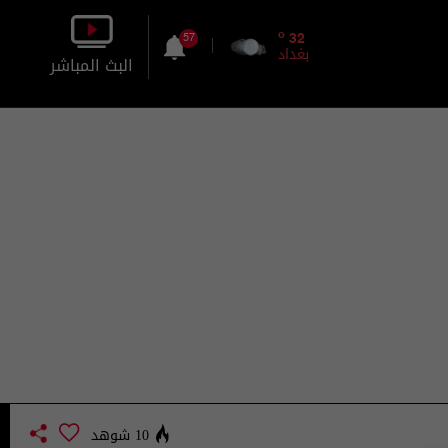
o
32
57
بغداد
البث المباشر
بالصورة
بالصوت
10 شوهد