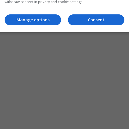
withdraw consent in privacy and cookie settings.
Manage options
Consent