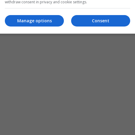
withdraw consent in privacy and cookie settings.
Manage options
Consent