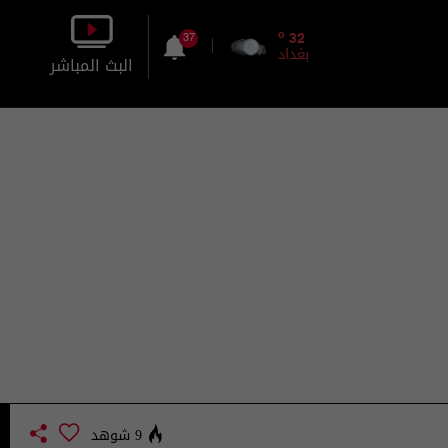
o
32
37
بغداد
البث المباشر
بالصورة
بالصوت
9 شوهد