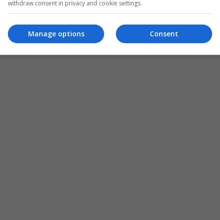
withdraw consent in privacy and cookie settings.
Manage options
Consent