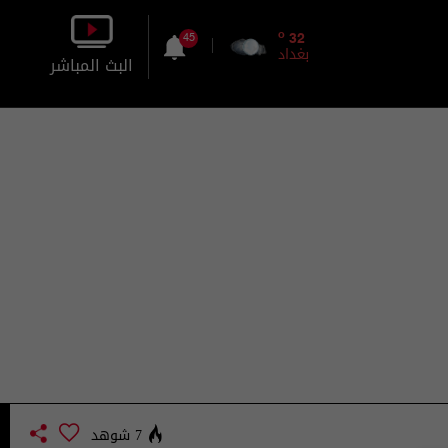
o
32
45
بغداد
البث المباشر
بالصورة
بالصوت
7 شوهد