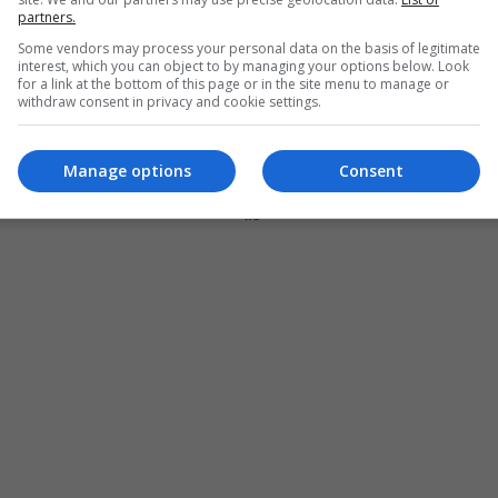
partners.
Some vendors may process your personal data on the basis of legitimate
interest, which you can object to by managing your options below. Look
for a link at the bottom of this page or in the site menu to manage or
withdraw consent in privacy and cookie settings.
Manage options
Consent
المزيد