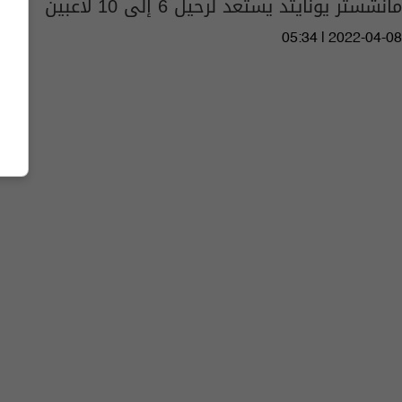
مانشستر يونايتد يستعد لرحيل 6 إلى 10 لاعبين
05:34 | 2022-04-08