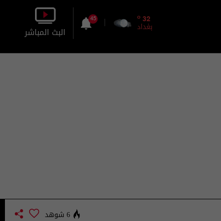
o
32
45
بغداد
البث المباشر
بالصورة
بالصوت
6 شوهد