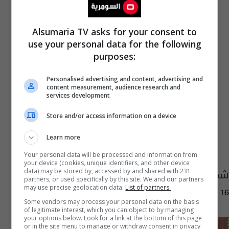
Alsumaria TV asks for your consent to
use your personal data for the following
purposes:
Personalised advertising and content, advertising and
content measurement, audience research and
services development
Store and/or access information on a device
Learn more
Your personal data will be processed and information from
your device (cookies, unique identifiers, and other device
شمول فئة جديدة بالمنحة الحكومية – عاجل
data) may be stored by, accessed by and shared with 231
partners, or used specifically by this site. We and our partners
may use precise geolocation data.
List of partners.
05:35 | 2022-03-16
Some vendors may process your personal data on the basis
of legitimate interest, which you can object to by managing
your options below. Look for a link at the bottom of this page
or in the site menu to manage or withdraw consent in privacy