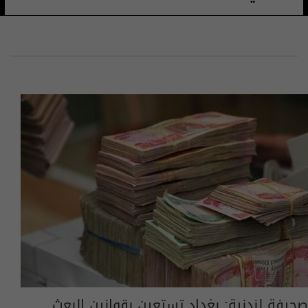
صحيفة لندنية: بغداد تستعين بقوانين البعث