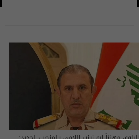
الباوي مهنئاً أبو زينب اللامي بالمنصب الجديد: