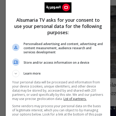
Alsumaria TV asks for your consent to
use your personal data for the following
purposes:
Personalised advertising and content, advertising and
content measurement, audience research and
services development
Store and/or access information on a device
Learn more
ماكرون: لن نتخلى عن الرسوم الكاريكاتورية
Your personal data will be processed and information from
your device (cookies, unique identifiers, and other device
data) may be stored by, accessed by and shared with 231
02:12 | 2020-10-22
partners, or used specifically by this site. We and our partners
may use precise geolocation data.
List of partners.
Some vendors may process your personal data on the basis
of legitimate interest, which you can object to by managing
your options below. Look for a link at the bottom of this page