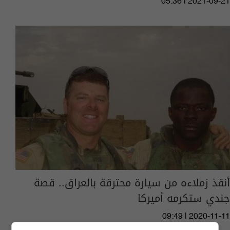
05:36 | 2021-09-21
أنقذ زملاءه من سيارة محترقة بالعراق.. قصة
جندي ستكرمه أميركا
09:49 | 2020-11-11