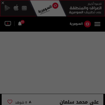
60
على محمد سلمان
8 شوهد