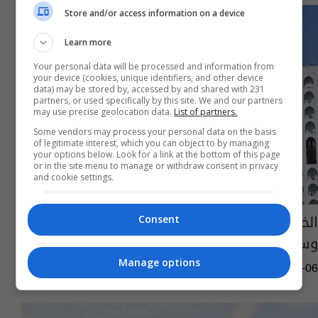
Store and/or access information on a device
Learn more
Your personal data will be processed and information from
your device (cookies, unique identifiers, and other device
data) may be stored by, accessed by and shared with 231
partners, or used specifically by this site. We and our partners
may use precise geolocation data.
List of partners.
Some vendors may process your personal data on the basis
of legitimate interest, which you can object to by managing
your options below. Look for a link at the bottom of this page
or in the site menu to manage or withdraw consent in privacy
and cookie settings.
الخارجية: خلية ازمة وجسر جوي لمساعدة تركيا
Consent
وسوريا بعد الزلزال المدمر
Manage options
14:42 | 2023-02-06