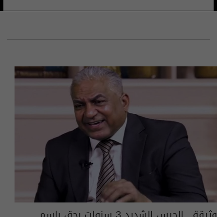
وثيقة.. الحبس الشديد 3 سنوات بحق باسم