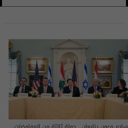
سلام وعون يتابعان.. جولة ثالثة من المفاوضات