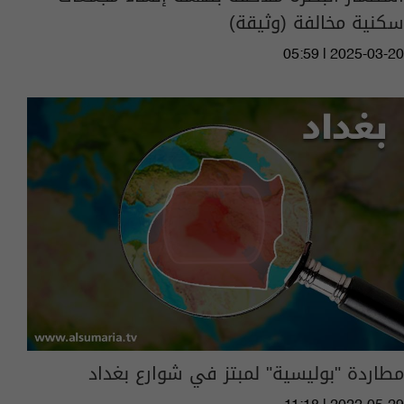
سكنية مخالفة (وثيقة)
05:59 | 2025-03-20
مطاردة "بوليسية" لمبتز في شوارع بغداد