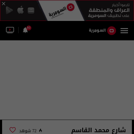
60
شارع محمد القاسم
72 شوهد