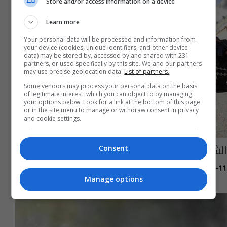
Store and/or access information on a device
Learn more
Your personal data will be processed and information from
your device (cookies, unique identifiers, and other device
data) may be stored by, accessed by and shared with 231
partners, or used specifically by this site. We and our partners
may use precise geolocation data.
List of partners.
Some vendors may process your personal data on the basis
of legitimate interest, which you can object to by managing
your options below. Look for a link at the bottom of this page
or in the site menu to manage or withdraw consent in privacy
and cookie settings.
الشوارع التي تم اغلاقها اليوم وسط بغداد
Consent
01:37 | 2017-02-11
Manage options