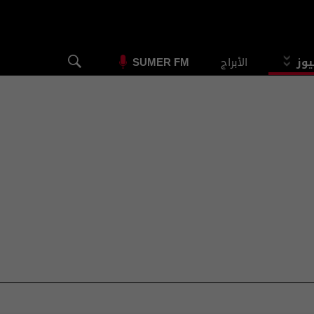
يوز
الأبراج
SUMER FM