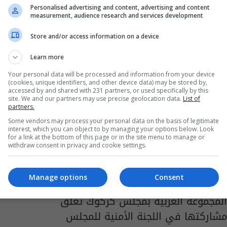
18 من الشهر الحالي
Personalised advertising and content, advertising and content
measurement, audience research and services development
08:24 | 2019-02-05
Store and/or access information on a device
Learn more
Your personal data will be processed and information from your device
(cookies, unique identifiers, and other device data) may be stored by,
accessed by and shared with 231 partners, or used specifically by this
site. We and our partners may use precise geolocation data.
List of
partners.
Some vendors may process your personal data on the basis of legitimate
interest, which you can object to by managing your options below. Look
for a link at the bottom of this page or in the site menu to manage or
withdraw consent in privacy and cookie settings.
Manage options
Consent
المجموعة العربية بمجلس كركوك تعلق
مشاركتها في اللجنة الأمنية للمجلس