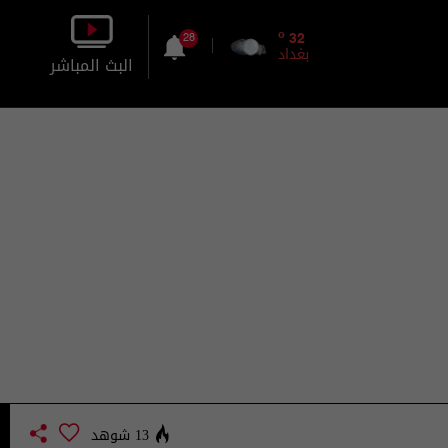
o
32
28
بغداد
البث المباشر
بالصورة
بالصوت
13 شوهد