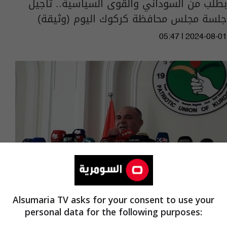
بطلب من السوداني والقوى السياسية.. تأجيل
جلسة مجلس محافظة كركوك اليوم (وثيقة)
05:47 | 2024-08-01
Alsumaria TV asks for your consent to use your
personal data for the following purposes:
اتفاق كردي على عقد جلسة لمجلس كركوك يوم