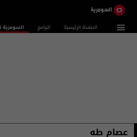
الصفحة الرئيسية
البرامج
السومرية ن
عصام طه