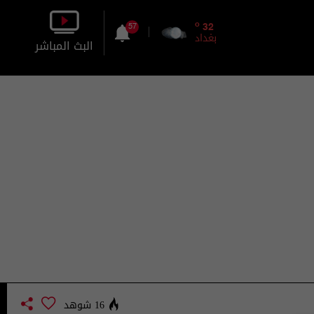
o
32
57
بغداد
البث المباشر
بالصورة
بالصوت
16 شوهد