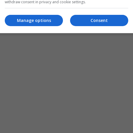
withdraw consent in privacy and cookie settings.
Manage options
Consent