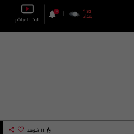
o
32
37
بغداد
البث المباشر
بالصورة
بالصوت
11 شوهد