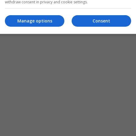
withdraw consent in privacy and cookie settings.
Manage options
Consent