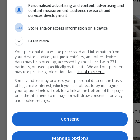
02:07 | 2022-02-26
Personalised advertising and content, advertising and
content measurement, audience research and
services development
Store and/or access information on a device
Learn more
Your personal data will be processed and information from
your device (cookies, unique identifiers, and other device
data) may be stored by, accessed by and shared with 231
partners, or used specifically by this site. We and our partners
may use precise geolocation data.
List of partners.
Some vendors may process your personal data on the basis
of legitimate interest, which you can object to by managing
your options below. Look for a link at the bottom of this page
or in the site menu to manage or withdraw consent in privacy
and cookie settings.
تحد "مروع" ستواجهه هذه الدول بينها العراق
Consent
01:51 | 2020-03-24
Manage options