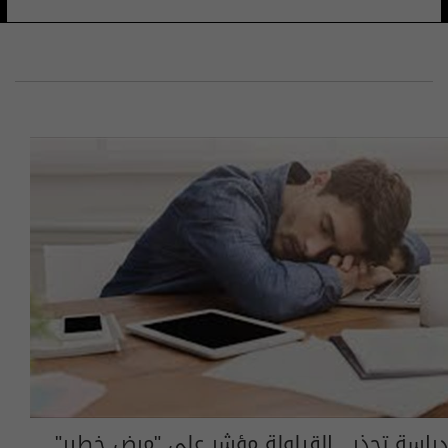
دراسة تحذر.. القيلولة مؤشر على "مرض خطير"