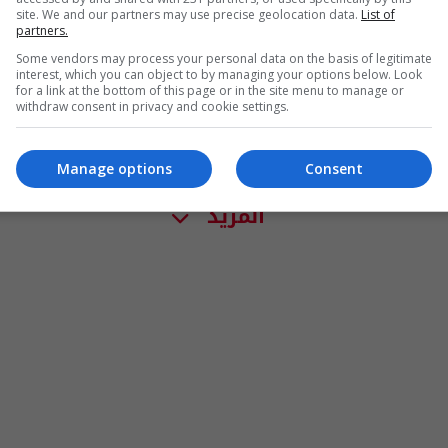
site. We and our partners may use precise geolocation data.
List of
partners.
Some vendors may process your personal data on the basis of legitimate
interest, which you can object to by managing your options below. Look
for a link at the bottom of this page or in the site menu to manage or
withdraw consent in privacy and cookie settings.
Manage options
Consent
المزيد