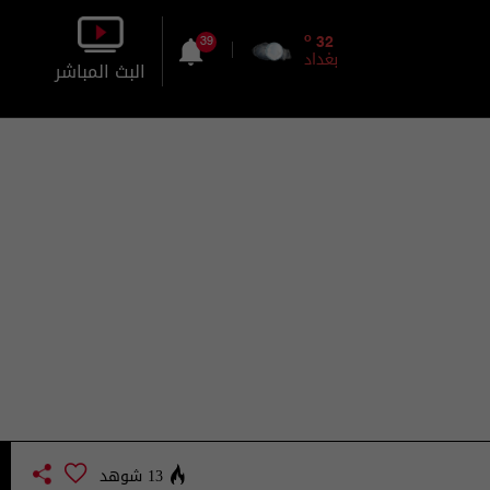
o
32
39
بغداد
البث المباشر
بالصورة
بالصوت
13 شوهد