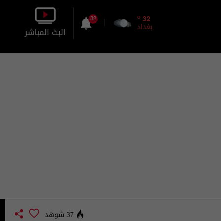
o
32
32
بغداد
البث المباشر
بالصورة
بالصوت
37 شوهد