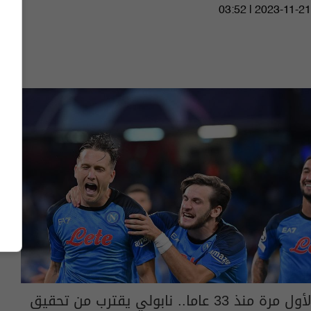
03:52 | 2023-11-21
لأول مرة منذ 33 عاما.. نابولي يقترب من تحقيق