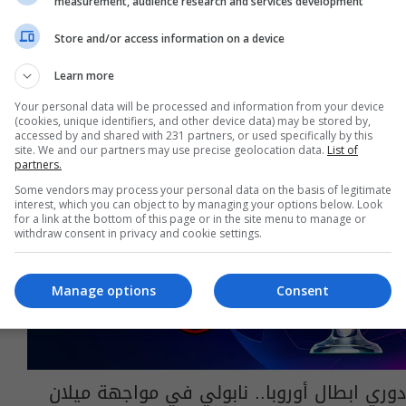
measurement, audience research and services development
14:49 | 2023-08-18
Store and/or access information on a device
Learn more
Your personal data will be processed and information from your device
(cookies, unique identifiers, and other device data) may be stored by,
accessed by and shared with 231 partners, or used specifically by this
site. We and our partners may use precise geolocation data.
List of
partners.
Some vendors may process your personal data on the basis of legitimate
interest, which you can object to by managing your options below. Look
for a link at the bottom of this page or in the site menu to manage or
withdraw consent in privacy and cookie settings.
Manage options
Consent
دوري ابطال أوروبا.. نابولي في مواجهة ميلان