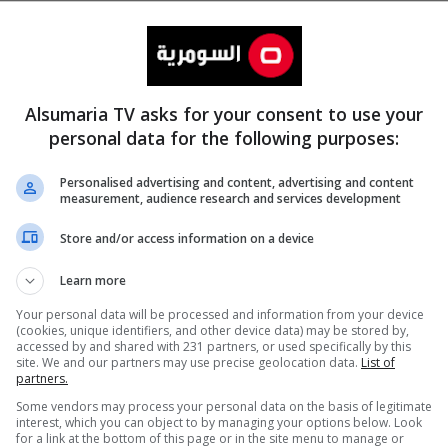
Alsumaria TV asks for your consent to use your
personal data for the following purposes:
Personalised advertising and content, advertising and content
measurement, audience research and services development
المزيد
Store and/or access information on a device
Learn more
Your personal data will be processed and information from your device
(cookies, unique identifiers, and other device data) may be stored by,
accessed by and shared with 231 partners, or used specifically by this
site. We and our partners may use precise geolocation data.
List of
partners.
Some vendors may process your personal data on the basis of legitimate
interest, which you can object to by managing your options below. Look
for a link at the bottom of this page or in the site menu to manage or