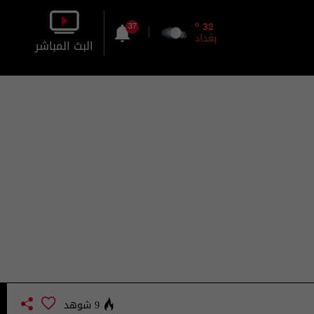
o
32
37
بغداد
البث المباشر
بالصورة
بالصوت
9 شوهد