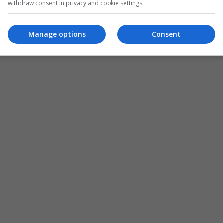
withdraw consent in privacy and cookie settings.
Manage options
Consent