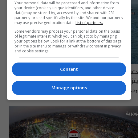
Your personal data will be processed and information from
your device (cookies, unique identifiers, and other device
data) may be stored by, accessed by and shared with 231
partners, or used specifically by this site. We and our partners
may use precise geolocation data.
List of partners.
Some vendors may process your personal data on the basis
of legitimate interest, which you can object to by managing
your options below. Look for a link at the bottom of this page
or in the site menu to manage or withdraw consent in privacy
and cookie settings.
دعوى قضائية ضد حفل غنائي في البصرة..
Consent
يتزامن مع ذكرى استشهاد فاطمة الزهراء (ع)
Manage options
01:47 | 2025-11-21