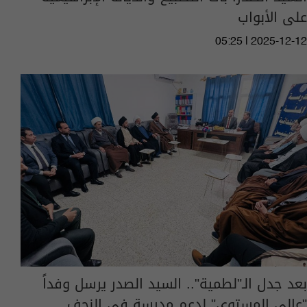
على الأبواب
05:25 | 2025-12-12
بعد جدل الـ"لطمية".. السيد الصدر يرسل وفداً
"عالي المستوى" لدعم مدرسة في النجف