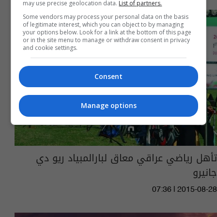
may use precise geolocation data.
List of partners.
Some vendors may process your personal data on the basis
of legitimate interest, which you can object to by managing
your options below. Look for a link at the bottom of this page
or in the site menu to manage or withdraw consent in privacy
and cookie settings.
Consent
Manage options
تأهل رياضي عراقي معاق لبارالمبياد ريو دي
جانيرو
07:36 | 2015-08-28