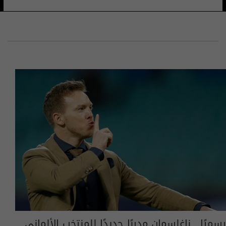
رسميًا.. ناغلسمان مدربًا جديدًا للمنتخب الألماني