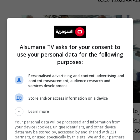
05:57 | 2022-04-03
Alsumaria TV asks for your consent to
use your personal data for the following
purposes:
Personalised advertising and content, advertising and
content measurement, audience research and
services development
Store and/or access information on a device
رماة العراق ينهون اختباراتهم للمشاركة في
Learn more
بطولة المانيا الدولية
Your personal data will be processed and information from
your device (cookies, unique identifiers, and other device
08:10 | 2017-05-06
data) may be stored by, accessed by and shared with 231
partners, or used specifically by this site. We and our partners