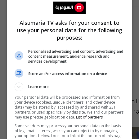
Alsumaria TV asks for your consent to
use your personal data for the following
purposes:
Personalised advertising and content, advertising and
content measurement, audience research and
services development
Store and/or access information on a device
Learn more
Your personal data will be processed and information from
الصدر يجمد عمل "سرايا السلام" في محافظتين
your device (cookies, unique identifiers, and other device
data) may be stored by, accessed by and shared with 231
partners, or used specifically by this site. We and our partners
14:54 | 2021-10-13
may use precise geolocation data.
List of partners.
Some vendors may process your personal data on the basis
of legitimate interest, which you can object to by managing
your options below. Look for a link at the bottom of this page