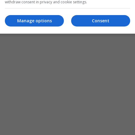
withdraw consent in privacy and cookie settings.
Manage options
Consent