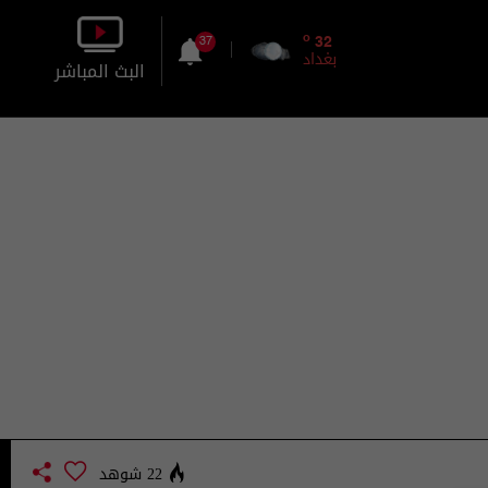
o
32
37
بغداد
البث المباشر
بالصورة
بالصوت
22 شوهد