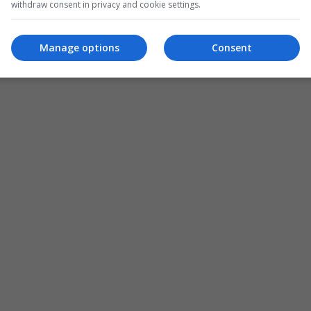
withdraw consent in privacy and cookie settings.
Manage options
Consent