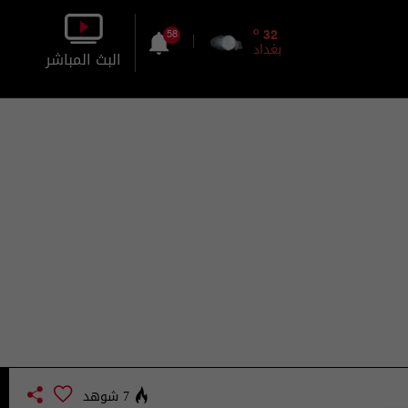
o
32
58
بغداد
البث المباشر
بالصورة
بالصوت
7 شوهد