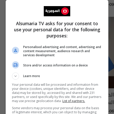
04:31 | 2022-11-09
Alsumaria TV asks for your consent to
use your personal data for the following
purposes:
Personalised advertising and content, advertising and
content measurement, audience research and
services development
Store and/or access information on a device
Learn more
Your personal data will be processed and information from
your device (cookies, unique identifiers, and other device
الصراع الروسي الأوكراني.. حديث جديد عن شروط
data) may be stored by, accessed by and shared with 231
partners, or used specifically by this site. We and our partners
السلام
may use precise geolocation data.
List of partners.
Some vendors may process your personal data on the basis
13:29 | 2022-11-06
of legitimate interest, which you can object to by managing