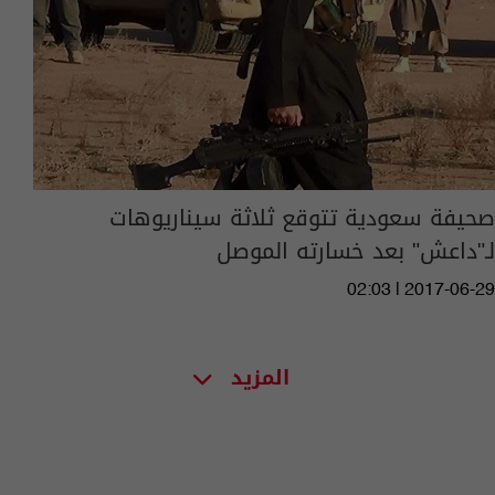
صحيفة سعودية تتوقع ثلاثة سيناريوهات
لـ"داعش" بعد خسارته الموصل
02:03 | 2017-06-29
المزيد