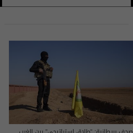
صحف بريطانية: "طلاق إستراتيجي" بين الغرب