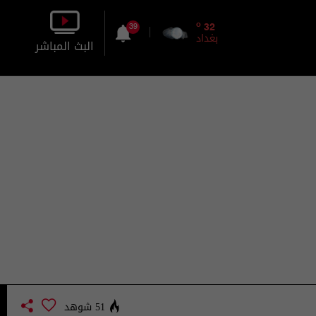
o
32
39
بغداد
البث المباشر
بالصورة
بالصوت
51 شوهد