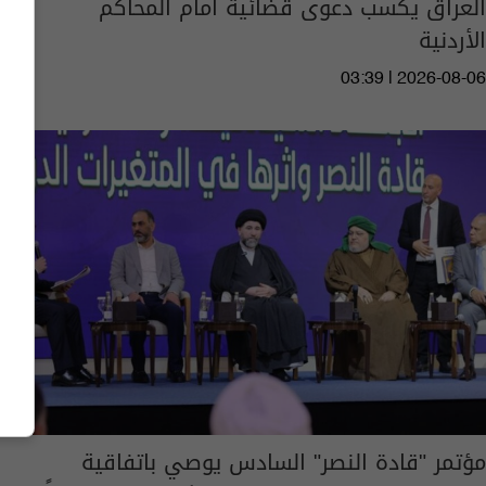
العراق يكسب دعوى قضائية امام المحاكم
الأردنية
03:39 | 2026-08-06
مؤتمر "قادة النصر" السادس يوصي باتفاقية