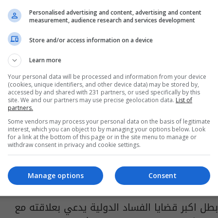
العدل تكسب دعوى قضائية أمام المحاكم
Personalised advertising and content, advertising and content
الأردنية لصالح شركة أدوية سامراء
measurement, audience research and services development
03:30 | 2026-08-06
Store and/or access information on a device
Learn more
Your personal data will be processed and information from your device
(cookies, unique identifiers, and other device data) may be stored by,
accessed by and shared with 231 partners, or used specifically by this
site. We and our partners may use precise geolocation data.
List of
partners.
Some vendors may process your personal data on the basis of legitimate
interest, which you can object to by managing your options below. Look
for a link at the bottom of this page or in the site menu to manage or
withdraw consent in privacy and cookie settings.
Manage options
Consent
بطل اكبر قضايا الفساد الدولية يدعي بعلاقته مع