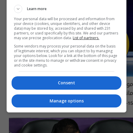
Learn more
Your personal data will be processed and information from
your device (cookies, unique identifiers, and other device
data) may be stored by, accessed by and shared with 231
partners, or used specifically by this site. We and our partners
may use precise geolocation data.
List of partners.
Some vendors may process your personal data on the basis
of legitimate interest, which you can object to by managing
your options below. Look for a link at the bottom of this page
or in the site menu to manage or withdraw consent in privacy
and cookie settings.
مواجهة الأربعاء.. قائمة ريال مدريد أمام
Consent
مانشستر سيتي
Manage options
12:35 | 2023-05-15