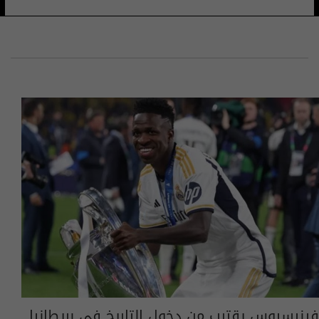
فينيسيوس يقترب من دخول التاريخ في بريطانيا