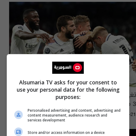
Alsumaria TV asks for your consent to
use your personal data for the following
تغيير هيكلية مدريد.. 6 لاعبين للبيع والإبقاء على
purposes:
3 مخضرمين
Personalised advertising and content, advertising and
02:08 | 2023-05-21
content measurement, audience research and
services development
Store and/or access information on a device