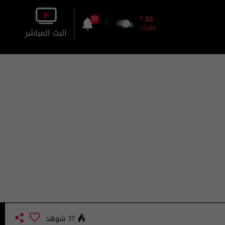
o
32
57
بغداد
البث المباشر
بالصورة
بالصوت
37 شوهد