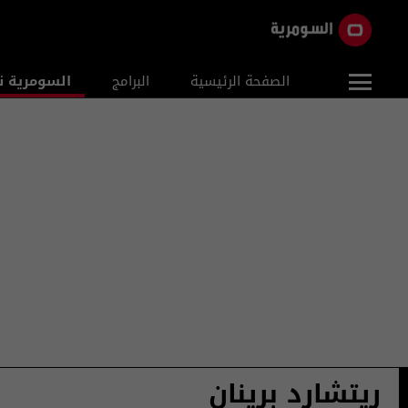
الصفحة الرئيسية
البرامج
السومرية ن
ريتشارد برينان