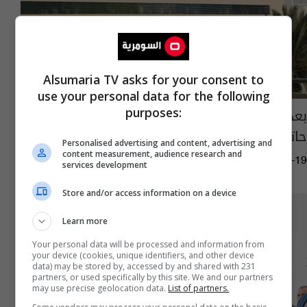
Alsumaria TV asks for your consent to
use your personal data for the following
بعد هروب لأكثر من 8 سنوات.. اعتقال "عدي
purposes:
حاتم" المتهم بالتزوير وغسيل الأموال
Personalised advertising and content, advertising and
content measurement, audience research and
11:15 | 2024-08-19
services development
Store and/or access information on a device
Learn more
Your personal data will be processed and information from
your device (cookies, unique identifiers, and other device
data) may be stored by, accessed by and shared with 231
partners, or used specifically by this site. We and our partners
may use precise geolocation data.
List of partners.