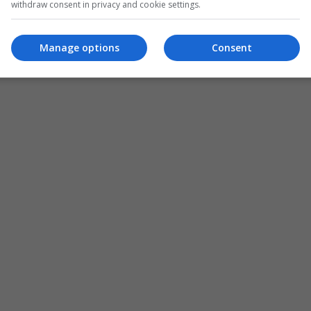
withdraw consent in privacy and cookie settings.
Manage options
Consent