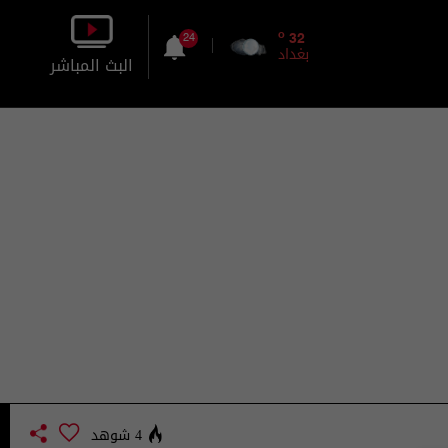
o
32
24
بغداد
البث المباشر
بالصورة
بالصوت
4 شوهد