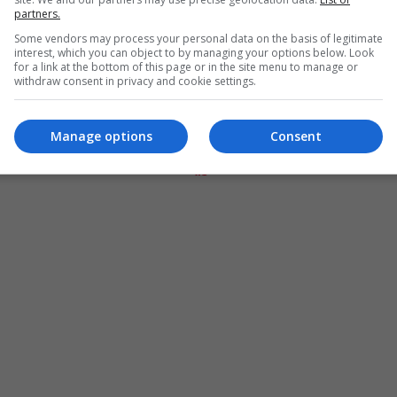
partners.
Some vendors may process your personal data on the basis of legitimate
interest, which you can object to by managing your options below. Look
for a link at the bottom of this page or in the site menu to manage or
withdraw consent in privacy and cookie settings.
Manage options
Consent
المزيد