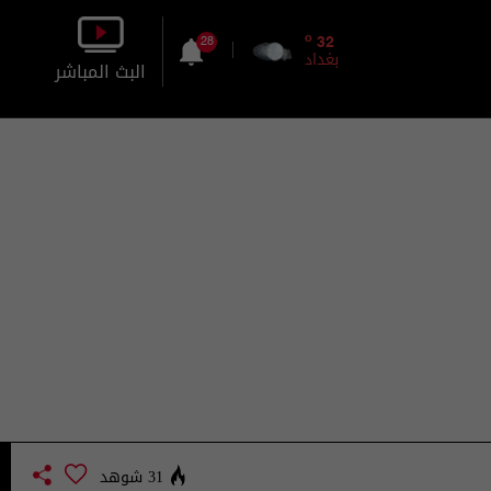
o
32
28
بغداد
البث المباشر
بالصورة
بالصوت
31 شوهد