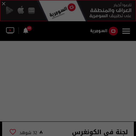
48
لجنة في الكونغرس
32 شوهد