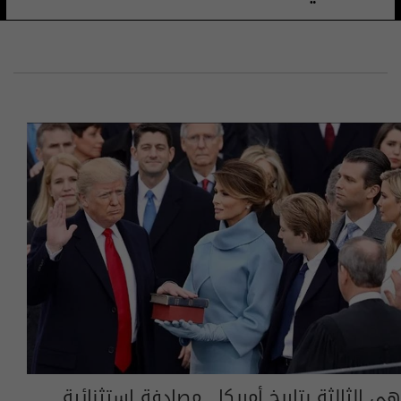
هي الثالثة بتاريخ أمريكا.. مصادفة استثنائية