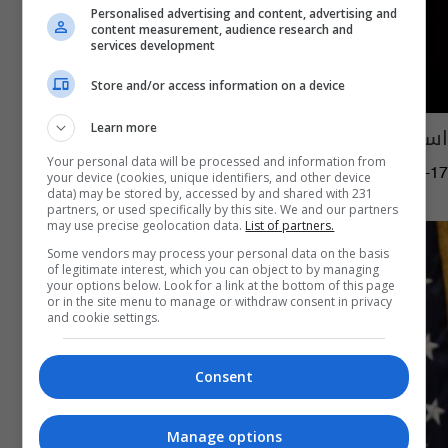
Personalised advertising and content, advertising and
content measurement, audience research and
services development
Store and/or access information on a device
Learn more
استقالة رئيس الاستخبارات الوطنية الأميركية
Your personal data will be processed and information from
10:52 | 2016-11-17
your device (cookies, unique identifiers, and other device
data) may be stored by, accessed by and shared with 231
partners, or used specifically by this site. We and our partners
may use precise geolocation data.
List of partners.
Some vendors may process your personal data on the basis
of legitimate interest, which you can object to by managing
your options below. Look for a link at the bottom of this page
or in the site menu to manage or withdraw consent in privacy
and cookie settings.
Consent
Manage options