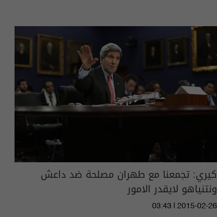
كيري: تجمعنا مع طهران مصلحة ضد داعش
ونتنياهو لايقدر الامور
03:43 | 2015-02-26