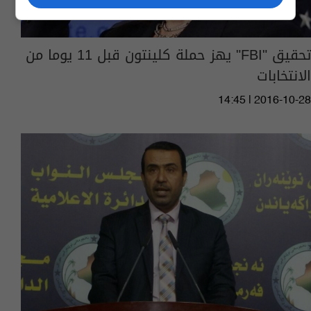
تحقيق "FBI" يهز حملة كلينتون قبل 11 يوما من
الانتخابات
14:45 | 2016-10-28