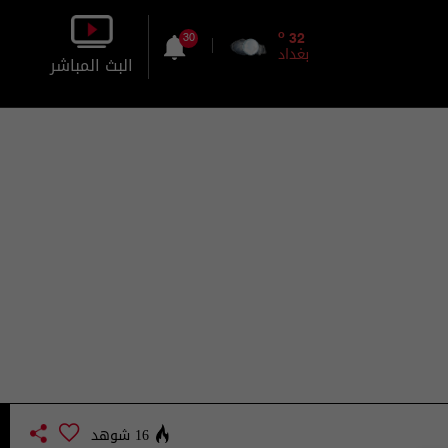
o
32
30
بغداد
البث المباشر
بالصورة
بالصوت
16 شوهد