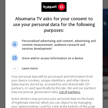
Alsumaria TV asks for your consent to
use your personal data for the following
purposes:
Personalised advertising and content, advertising and
content measurement, audience research and
services development
Store and/or access information on a device
Learn more
Your personal data will be processed and information from
القبض على متهمين أثنين بالقتل وآخرين ينتحلان
your device (cookies, unique identifiers, and other device
data) may be stored by, accessed by and shared with 231
صفة موظف في بغداد
partners, or used specifically by this site. We and our partners
may use precise geolocation data.
List of partners.
04:10 | 2021-04-20
Some vendors may process your personal data on the basis
of legitimate interest, which you can object to by managing
your options below. Look for a link at the bottom of this page