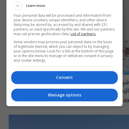
Learn more
Your personal data will be processed and information from
your device (cookies, unique identifiers, and other device
data) may be stored by, accessed by and shared with 231
partners, or used specifically by this site. We and our partners
may use precise geolocation data.
List of partners.
Some vendors may process your personal data on the basis
of legitimate interest, which you can object to by managing
your options below. Look for a link at the bottom of this page
or in the site menu to manage or withdraw consent in privacy
and cookie settings.
Consent
في أوروبا.. تسجيل أسوأ أزمة إنفلونزا طيور على
الإطلاق
Manage options
12:41 | 2022-10-03