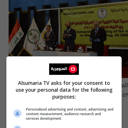
Alsumaria TV asks for your consent to
المؤتمر الاستثنائي للاولمبية يحقق مبتغياته
use your personal data for the following
10:49 | 2020-08-27
purposes:
Personalised advertising and content, advertising and
content measurement, audience research and
services development