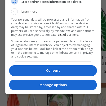
Store and/or access information on a device
Learn more
Your personal data will be processed and information from
your device (cookies, unique identifiers, and other device
data) may be stored by, accessed by and shared with 231
partners, or used specifically by this site. We and our partners
may use precise geolocation data.
List of partners.
Some vendors may process your personal data on the basis
of legitimate interest, which you can object to by managing
your options below. Look for a link at the bottom of this page
or in the site menu to manage or withdraw consent in privacy
حراك رياضي لإنجاح المؤتمر الاستثنائي المقبل
and cookie settings.
للجمعية العمومية للجنة الأولمبية
Consent
08:07 | 2020-08-10
Manage options