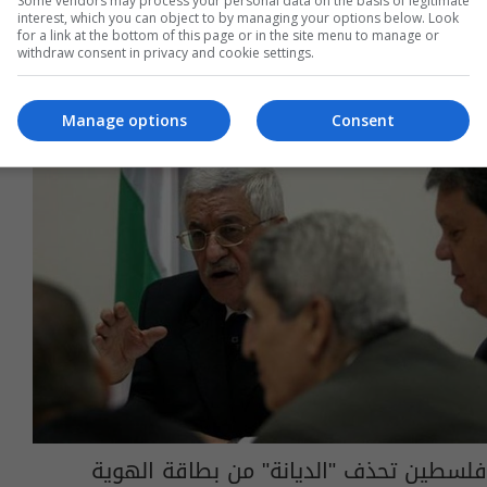
Some vendors may process your personal data on the basis of legitimate
13:40 | 2017-04-25
interest, which you can object to by managing your options below. Look
for a link at the bottom of this page or in the site menu to manage or
withdraw consent in privacy and cookie settings.
Manage options
Consent
فلسطين تحذف "الديانة" من بطاقة الهوية