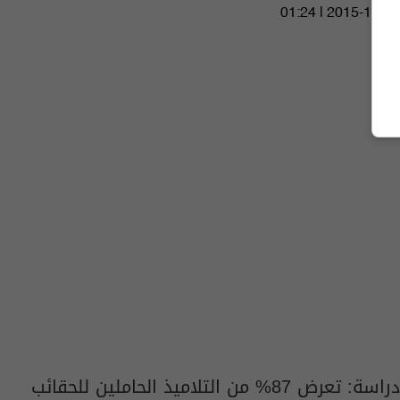
01:24 | 2015-10-06
دراسة: تعرض 87% من التلاميذ الحاملين للحقائب