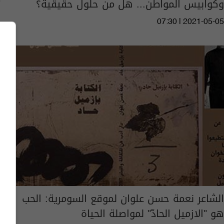
وكوابيس المواطن... هل من حلول حقيقية؟
07:30 | 2021-05-05
الشاعر نعمة حسن علوان لموقع السومرية: الحب
هو "الازميل الحادّ" لمواصلة الحياة