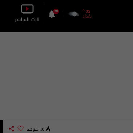
o
32
58
بغداد
البث المباشر
بالصورة
بالصوت
18 شوهد