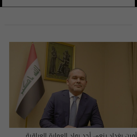
أمين بغداد ينعى أحد رواد العمارة العراقية