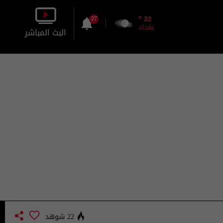
o
32
27
بغداد
البث المباشر
بالصورة
بالصوت
22 شوهد