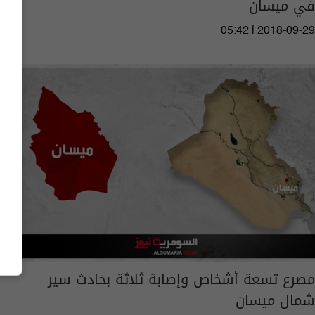
في ميسان
05:42 | 2018-09-29
مصرع تسعة أشخاص وإصابة ثلاثة بحادث سير
شمال ميسان