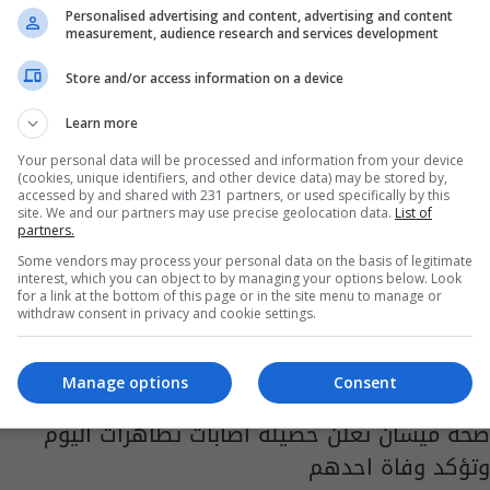
ميسان
Personalised advertising and content, advertising and content
measurement, audience research and services development
07:20 | 2018-09-22
Store and/or access information on a device
Learn more
Your personal data will be processed and information from your device
(cookies, unique identifiers, and other device data) may be stored by,
accessed by and shared with 231 partners, or used specifically by this
site. We and our partners may use precise geolocation data.
List of
partners.
Some vendors may process your personal data on the basis of legitimate
interest, which you can object to by managing your options below. Look
for a link at the bottom of this page or in the site menu to manage or
withdraw consent in privacy and cookie settings.
Manage options
Consent
صحة ميسان تعلن حصيلة اصابات تظاهرات اليوم
وتؤكد وفاة احدهم