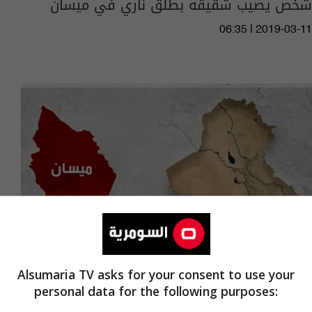
شخص يصيب شقيقه بطلق ناري في ميسان
06:35 | 2019-03-11
Alsumaria TV asks for your consent to use your
personal data for the following purposes:
انتشال جثتي شابين قضيا غرقاً بنهر دجلة في