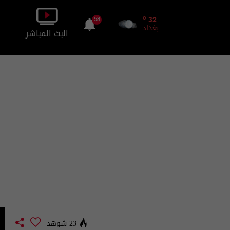
o
32
58
بغداد
البث المباشر
بالصورة
بالصوت
23 شوهد