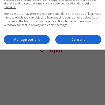
site. We and our partners may use precise geolocation data.
List of
partners.
Some vendors may process your personal data on the basis of legitimate
interest, which you can object to by managing your options below. Look
for a link at the bottom of this page or in the site menu to manage or
withdraw consent in privacy and cookie settings.
Manage options
Consent
المزيد