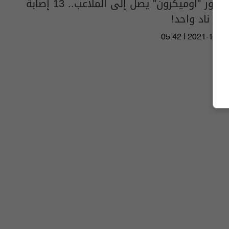
متحور "أوميكرون" يصل إلى الملاعب.. 13 إصابة
في ناد واحد!
05:42 | 2021-11-29