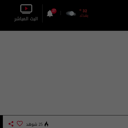
o
32
27
بغداد
البث المباشر
بالصورة
بالصوت
25 شوهد