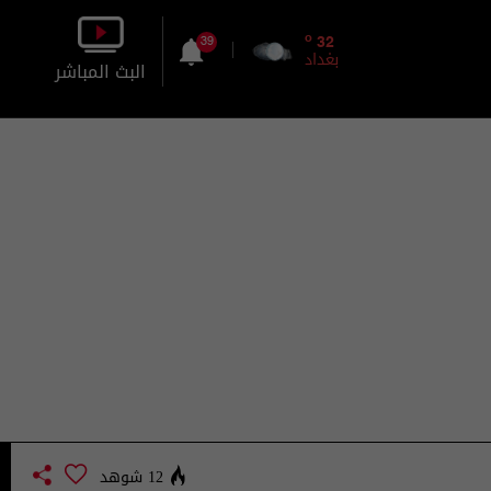
o
32
39
بغداد
البث المباشر
بالصورة
بالصوت
12 شوهد