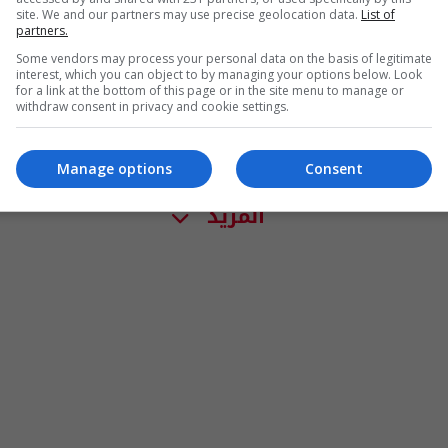
site. We and our partners may use precise geolocation data.
List of
partners.
Some vendors may process your personal data on the basis of legitimate
interest, which you can object to by managing your options below. Look
for a link at the bottom of this page or in the site menu to manage or
withdraw consent in privacy and cookie settings.
Manage options
Consent
المزيد