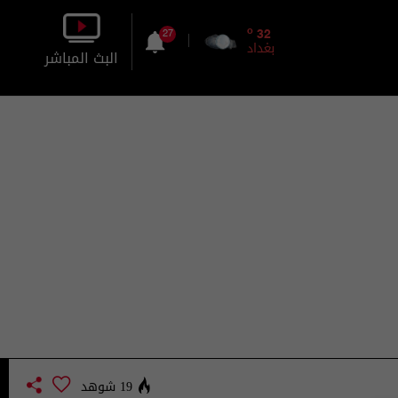
o
32
27
بغداد
البث المباشر
بالصورة
بالصوت
19 شوهد