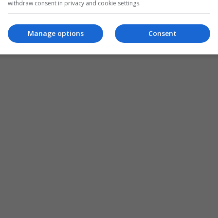
withdraw consent in privacy and cookie settings.
Manage options
Consent