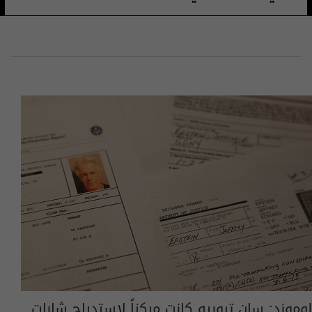
لوموند: سان تروبيه كانت مركزاً لاستدراج شابات