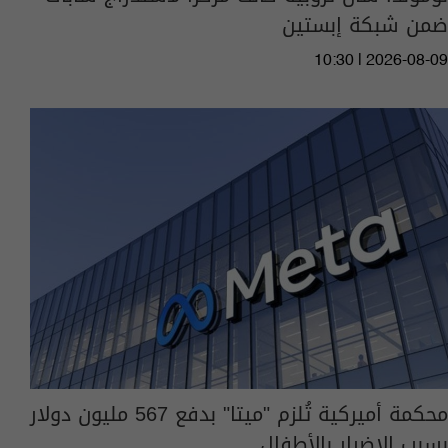
ضمن شبكة إبستين
10:30 | 2026-08-09
محكمة أميركية تُلزم "ميتا" بدفع 567 مليون دولار
بسبب الإضرار بالأطفال