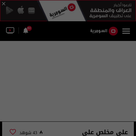
60
علي مخلص علي
43 شوهد