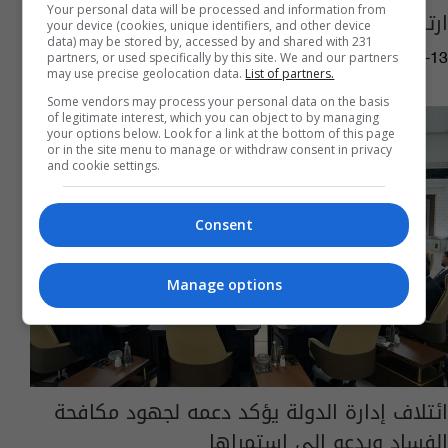
Your personal data will be processed and information from
ارتكبا جرائم "إبادة" ضد الإيزيديات
your device (cookies, unique identifiers, and other device
data) may be stored by, accessed by and shared with 231
partners, or used specifically by this site. We and our partners
05:26 | 2026-07-13
may use precise geolocation data.
List of partners.
Some vendors may process your personal data on the basis
of legitimate interest, which you can object to by managing
your options below. Look for a link at the bottom of this page
or in the site menu to manage or withdraw consent in privacy
and cookie settings.
Consent
Manage options
ائتلاف إدارة الدولة يؤكد دعمه لجهود مكافحة
الفساد ويدعو الى استمراها