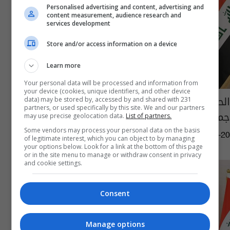
Personalised advertising and content, advertising and
content measurement, audience research and
services development
Store and/or access information on a device
Learn more
Your personal data will be processed and information from
your device (cookies, unique identifiers, and other device
الحكيم والعامري على طاولة واحدة.. مناقشة
data) may be stored by, accessed by and shared with 231
partners, or used specifically by this site. We and our partners
جملة ملفات أبرزها الموازنة
may use precise geolocation data.
List of partners.
Some vendors may process your personal data on the basis
06:19 | 2023-05-20
of legitimate interest, which you can object to by managing
your options below. Look for a link at the bottom of this page
or in the site menu to manage or withdraw consent in privacy
and cookie settings.
Consent
Manage options