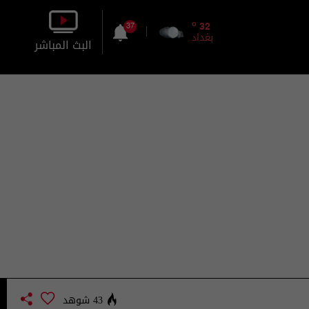
o
32
37
بغداد
البث المباشر
بالصورة
بالصوت
43 شوهد