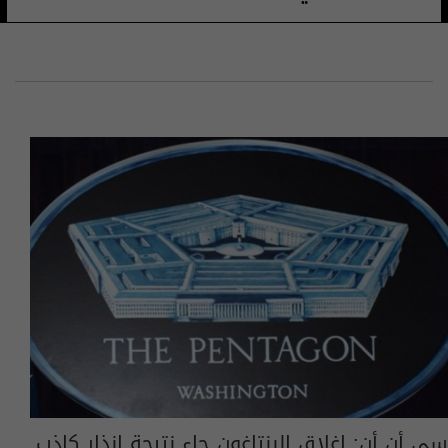
سي أن أن: اغلاق البنتاغون جاء نتيجة إنذار كاذب