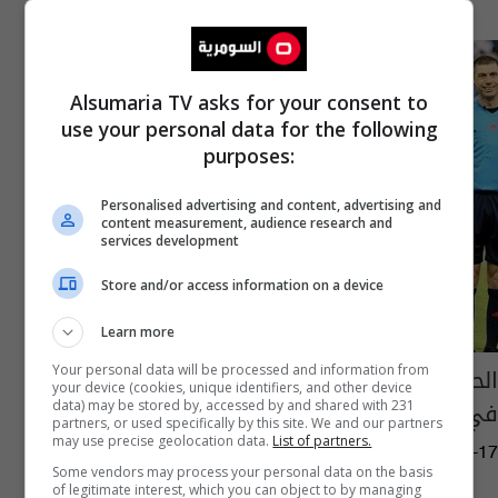
Alsumaria TV asks for your consent to
use your personal data for the following
purposes:
Personalised advertising and content, advertising and
content measurement, audience research and
services development
Store and/or access information on a device
Learn more
الحكم الدولي مهند قاسم يتألق مع مساعديه
Your personal data will be processed and information from
your device (cookies, unique identifiers, and other device
في خليجي 22 وينال إعجاب الجميع
data) may be stored by, accessed by and shared with 231
partners, or used specifically by this site. We and our partners
may use precise geolocation data.
List of partners.
01:45 | 2014-11-17
Some vendors may process your personal data on the basis
of legitimate interest, which you can object to by managing