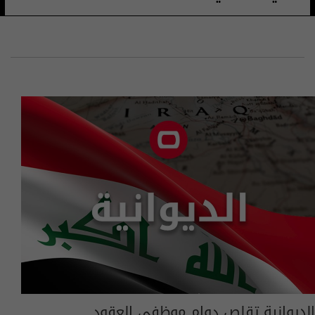
الديوانية تقلص دوام موظفي العقود