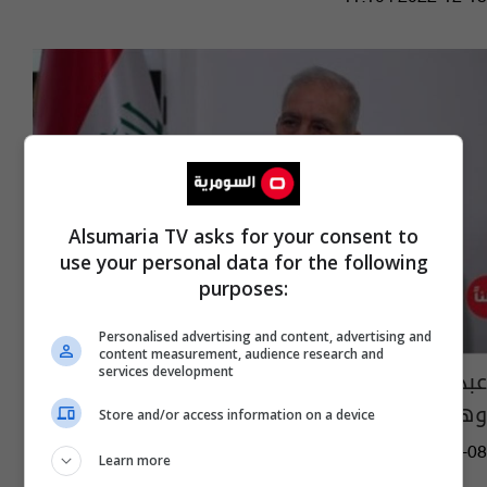
Alsumaria TV asks for your consent to
use your personal data for the following
purposes:
Personalised advertising and content, advertising and
content measurement, audience research and
عبد اللطيف: المتهم بسرقة القرن هدد القضاء
services development
وهو خلف القضبان
Store and/or access information on a device
14:16 | 2022-12-08
Learn more