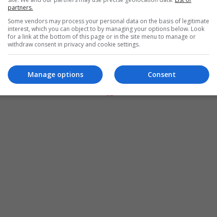
partners.
Some vendors may process your personal data on the basis of legitimate
interest, which you can object to by managing your options below. Look
for a link at the bottom of this page or in the site menu to manage or
withdraw consent in privacy and cookie settings.
Manage options
Consent
المزيد