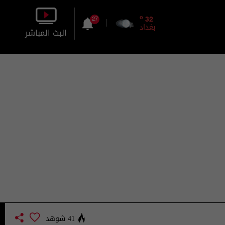
o
32
27
بغداد
البث المباشر
بالصورة
بالصوت
41 شوهد