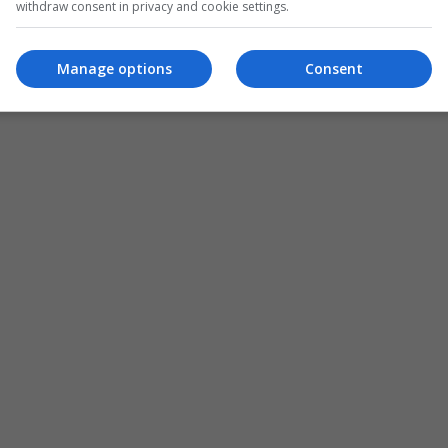
withdraw consent in privacy and cookie settings.
Manage options
Consent