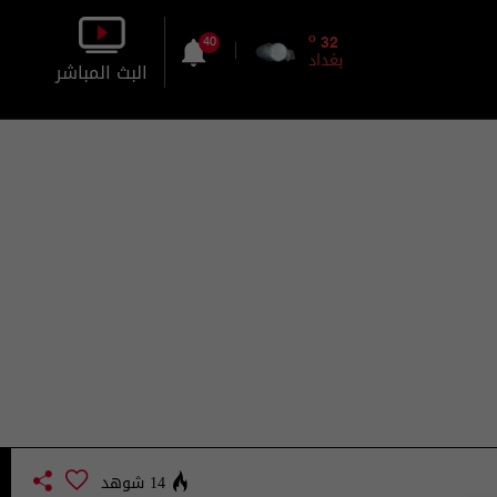
o
32
40
بغداد
البث المباشر
بالصورة
بالصوت
14 شوهد